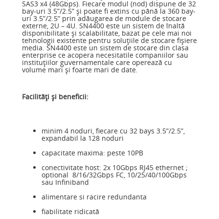
SAS3 x4 (48Gbps). Fiecare modul (nod) dispune de 32
bay-uri 3.5”/2.5” şi poate fi extins cu până la 360 bay-
uri 3.5”/2.5” prin adăugarea de module de stocare
externe, 2U – 4U. SN4400 este un sistem de înaltă
disponibilitate şi scalabilitate, bazat pe cele mai noi
tehnologii existente pentru soluţiile de stocare fişiere
media. SN4400 este un sistem de stocare din clasa
enterprise ce acopera necesitatile companiilor sau
instituţiilor guvernamentale care operează cu
volume mari şi foarte mari de date.
Facilităţi şi beneficii:
minim 4 noduri, fiecare cu 32 bays 3.5”/2.5”,
expandabil la 128 noduri
capacitate maxima: peste 10PB
conectivitate host: 2x 10Gbps RJ45 ethernet ;
optional 8/16/32Gbps FC, 10/25/40/100Gbps
sau Infiniband
alimentare si racire redundanta
fiabilitate ridicată