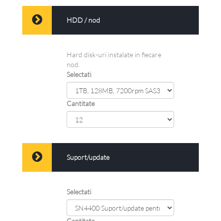
HDD / nod
Hard disk-uri instalate in fiecare
nod.
Selectati
Cantitate
Suport/update
Selectati
Cantitate