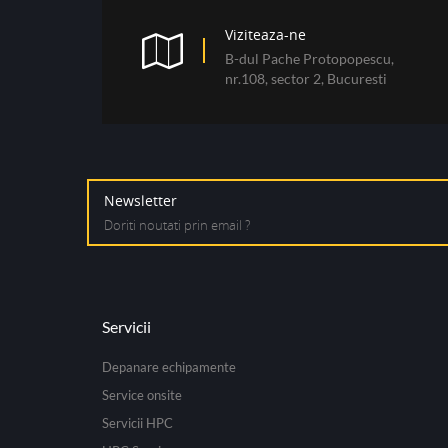
Viziteaza-ne
B-dul Pache Protopopescu,
nr.108, sector 2, Bucuresti
Newsletter
Doriti noutati prin email ?
Servicii
Depanare echipamente
Service onsite
Servicii HPC