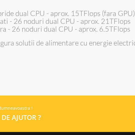
ibride dual CPU - aprox. 15TFlops (fara GPU)
ati - 26 noduri dual CPU - aprox. 21TFlops
ra - 26 noduri dual CPU - aprox. 6.5TFlops
gura solutii de alimentare cu energie electr
 dumneavoastra !
 DE AJUTOR ?