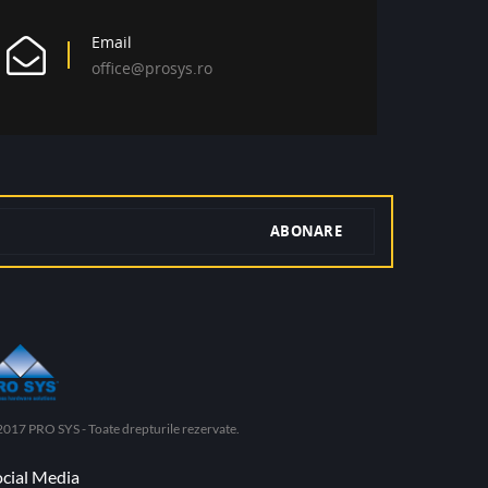
Email
office@prosys.ro
017 PRO SYS - Toate drepturile rezervate.
ocial Media