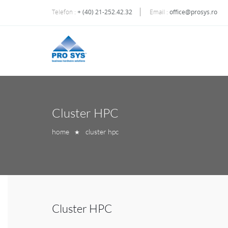
Telefon :
+ (40) 21-252.42.32
Email :
office@prosys.ro
Cluster HPC
home
cluster hpc
★
Cluster HPC