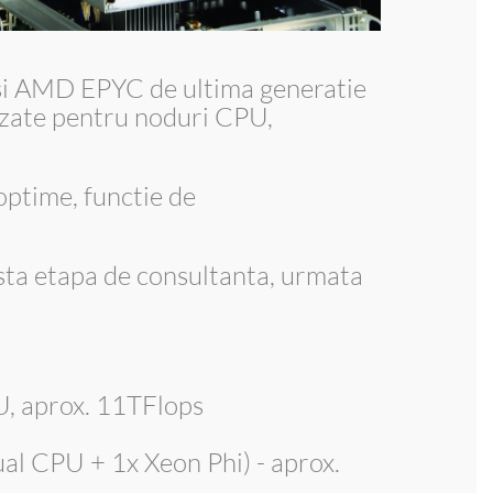
 si AMD EPYC de ultima generatie
izate pentru noduri CPU,
optime, functie de
asta etapa de consultanta, urmata
U, aprox. 11TFlops
ual CPU + 1x Xeon Phi) - aprox.