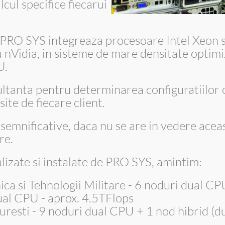
lcul specifice fiecarui
 PRO SYS integreaza procesoare Intel Xeon
nVidia, in sisteme de mare densitate optim
U.
ultanta pentru determinarea configuratiilor 
site de fiecare client.
 semnificative, daca nu se are in vedere ace
re.
lizate si instalate de PRO SYS, amintim:
ca si Tehnologii Militare - 6 noduri dual CP
al CPU - aprox. 4.5TFlops
uresti - 9 noduri dual CPU + 1 nod hibrid (d