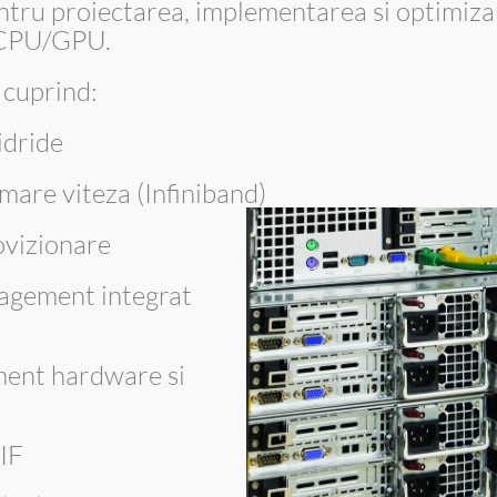
ntru proiectarea, implementarea si optimiz
e CPU/GPU.
 cuprind:
idride
mare viteza (Infiniband)
ovizionare
agement integrat
ent hardware si
PIF