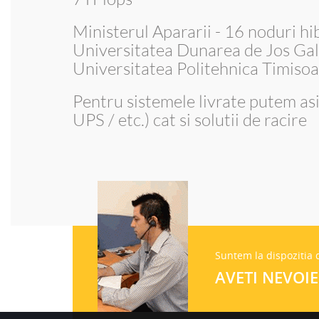
Ministerul Apararii - 16 noduri h
Universitatea Dunarea de Jos Gal
Universitatea Politehnica Timisoa
Pentru sistemele livrate putem asi
UPS / etc.) cat si solutii de racire
Suntem la dispozitia
AVETI NEVOIE