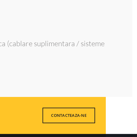
ica (cablare suplimentara / sisteme
CONTACTEAZA-NE